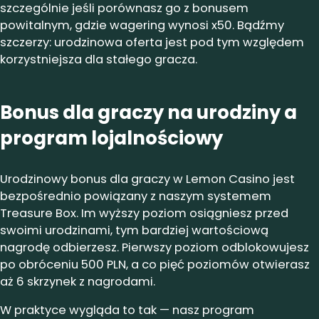
szczególnie jeśli porównasz go z bonusem
powitalnym, gdzie wagering wynosi x50. Bądźmy
szczerzy: urodzinowa oferta jest pod tym względem
korzystniejsza dla stałego gracza.
Bonus dla graczy na urodziny a
program lojalnościowy
Urodzinowy bonus dla graczy w Lemon Casino jest
bezpośrednio powiązany z naszym systemem
Treasure Box. Im wyższy poziom osiągniesz przed
swoimi urodzinami, tym bardziej wartościową
nagrodę odbierzesz. Pierwszy poziom odblokowujesz
po obróceniu 500 PLN, a co pięć poziomów otwierasz
aż 6 skrzynek z nagrodami.
W praktyce wygląda to tak — nasz program