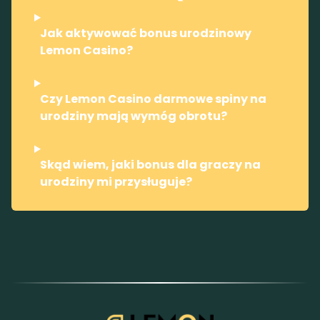
Jak aktywować bonus urodzinowy
Lemon Casino?
Czy Lemon Casino darmowe spiny na
urodziny mają wymóg obrotu?
Skąd wiem, jaki bonus dla graczy na
urodziny mi przysługuje?