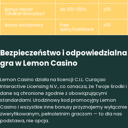
Bonus reload
do 100–150%
x35
(Wulkan Bonusów)
Bonus urodzinowy
Free
x30
spiny/cashback
Bezpieczeństwo i odpowiedzialna
gra w Lemon Casino
Lemon Casino działa na licencji C.I.L. Curaçao
Interactive Licensing N.V., co oznacza, że Twoje środki i
dane są chronione zgodnie z obowiązującymi
standardami. Urodzinowy kod promocyjny Lemon
Casino i wszystkie inne bonusy przyznajemy wyłącznie
zweryfikowanym, pełnoletnim graczom — to dla nas
podstawa, nie opcja.