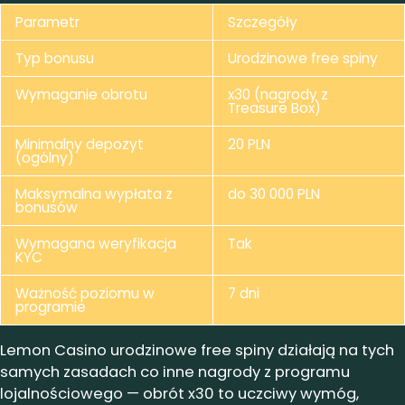
Parametr
Szczegóły
Typ bonusu
Urodzinowe free spiny
Wymaganie obrotu
x30 (nagrody z
Treasure Box)
Minimalny depozyt
20 PLN
(ogólny)
Maksymalna wypłata z
do 30 000 PLN
bonusów
Wymagana weryfikacja
Tak
KYC
Ważność poziomu w
7 dni
programie
Lemon Casino urodzinowe free spiny działają na tych
samych zasadach co inne nagrody z programu
lojalnościowego — obrót x30 to uczciwy wymóg,