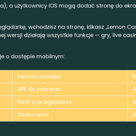
), a użytkownicy iOS mogą dodać stronę do ekran
glądarkę, wchodzisz na stronę, klikasz „Lemon Casi
wersji działają wszystkie funkcje — gry, live casino
cje o dostępie mobilnym:
Metoda dostępu
M
APK do pobrania
A
Skrót w przeglądarce
A
Strona www
D