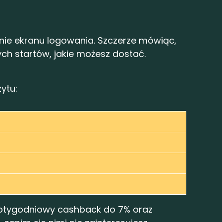
ronie ekranu logowania. Szczerze mówiąc,
ch startów, jakie możesz dostać.
ytu:
 cotygodniowy cashback do 7% oraz