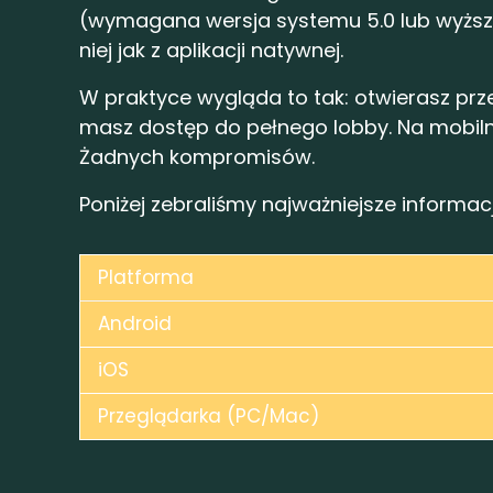
(wymagana wersja systemu 5.0 lub wyższa
niej jak z aplikacji natywnej.
W praktyce wygląda to tak: otwierasz prze
masz dostęp do pełnego lobby. Na mobilnej 
Żadnych kompromisów.
Poniżej zebraliśmy najważniejsze informa
Platforma
Android
iOS
Przeglądarka (PC/Mac)