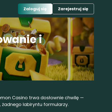
Zaloguj się
Zarejestruj się
owanie i
 Lemon Casino trwa dosłownie chwilę —
, żadnego labiryntu formularzy.