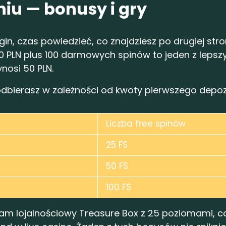
iu — bonusy i gry
ogin, czas powiedzieć, co znajdziesz po drugiej st
 PLN plus 100 darmowych spinów to jeden z lepszy
nosi 50 PLN.
 odbierasz w zależności od kwoty pierwszego depoz
Liczba free spinów
25 FS
50 FS
100 FS
ram lojalnościowy Treasure Box z 25 poziomami,