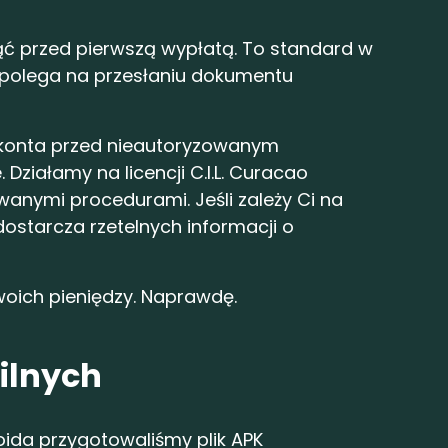
ąć przed pierwszą wypłatą. To standard w
 polega na przesłaniu dokumentu
o konta przed nieautoryzowanym
ziałamy na licencji C.I.L. Curacao
owanymi procedurami. Jeśli zależy Ci na
 dostarcza rzetelnych informacji o
woich pieniędzy. Naprawdę.
ilnych
ida przygotowaliśmy plik APK