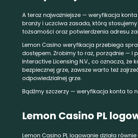
A teraz najważniejsze — weryfikacja kont
branży i uczciwa zasada, którą stosujem
tożsamości oraz potwierdzenia adresu za
Lemon Casino weryfikacja przebiega spra
dostępem. Zrobimy to raz, porządnie — i p
Interactive Licensing N.V., co oznacza, ż
bezpiecznej grze, zawsze warto też zajrz
odpowiedzialnej grze.
Bądźmy szczerzy — weryfikacja konta to ni
Lemon Casino PL logo
Lemon Casino PL logowanie działa równie