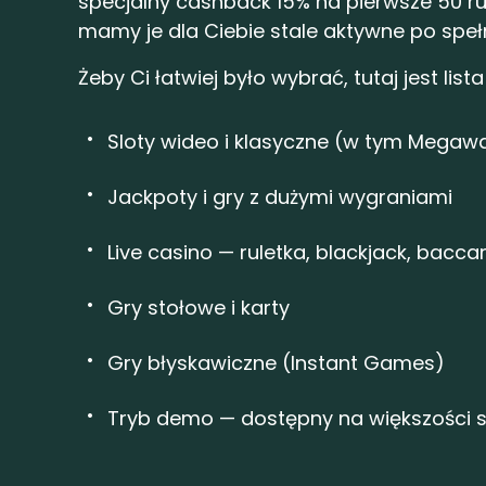
specjalny cashback 15% na pierwsze 50 run
mamy je dla Ciebie stale aktywne po speł
Żeby Ci łatwiej było wybrać, tutaj jest lis
Sloty wideo i klasyczne (w tym Megawa
Jackpoty i gry z dużymi wygraniami
Live casino — ruletka, blackjack, bacca
Gry stołowe i karty
Gry błyskawiczne (Instant Games)
Tryb demo — dostępny na większości 