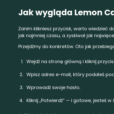
Jak wygląda Lemon Ca
Zanim klikniesz przycisk, warto wiedzieć d
jak najmniej czasu, a zyskiwał jak najwi
Przejdźmy do konkretów. Oto jak przebieg
Wejdź na stronę główną i kliknij przy
Wpisz adres e-mail, który podałeś po
Wprowadź swoje hasło.
Kliknij „Potwierdź” — i gotowe, jesteś w 